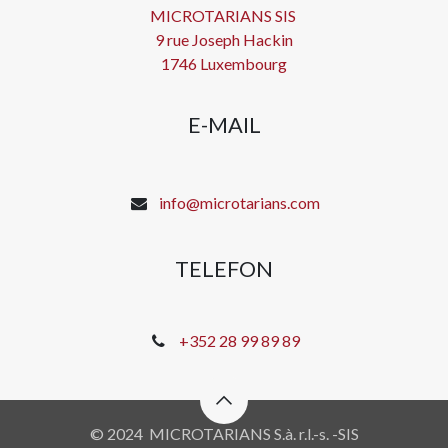
MICROTARIANS SIS
9 rue Joseph Hackin
1746 Luxembourg
E-MAIL
info@microtarians.com
TELEFON
+352 28 99 89 89
© 2024 MICROTARIANS S.à. r.l.-s. -SIS