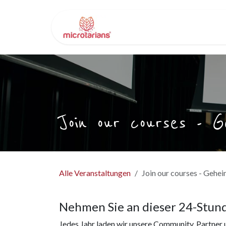
Zum Inhalt springen
Home
Forschung und Ausbi
Join our courses - G
Alle Veranstaltungen
Join our courses - Gehe
Nehmen Sie an dieser 24-Stund
Jedes Jahr laden wir unsere Community, Partner un