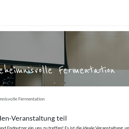
ldung
Zusammen
Gesundheit
Team
Schulen
Unternehmen
eheimnisvolle Fermentation
imnisvolle Fermentation
en-Veranstaltung teil
d Endnutzer ein, uns zu treffen! Es ist die ideale Veranstaltung, u