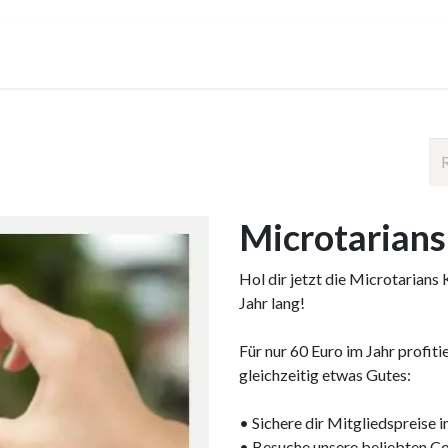
le
Santé
Team
Ecoles
Entreprises
Microtarians
Hol dir jetzt die Microtarians 
Jahr lang!
Für nur 60 Euro im Jahr profiti
gleichzeitig etwas Gutes:
• Sichere dir Mitgliedspreise 
• Besuche unsere beliebten Co