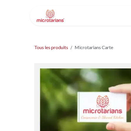
Se rendre au contenu
Accueil
Academie
Ensemb
Tous les produits
Microtarians Carte